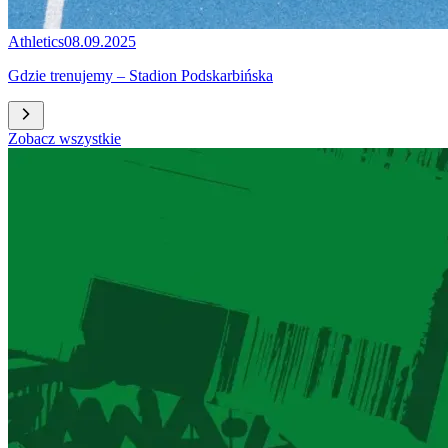
Athletics
08.09.2025
Gdzie trenujemy – Stadion Podskarbińska
Zobacz wszystkie